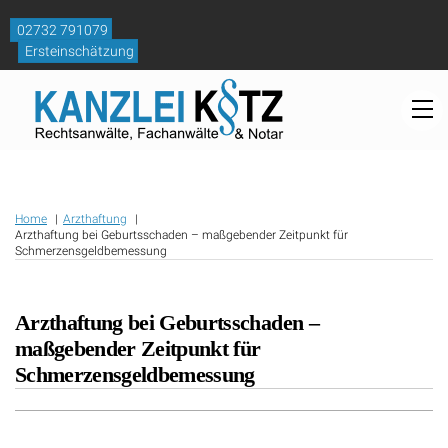
Skip
to
02732 791079
content
Ersteinschätzung
M
Home
Arzthaftung
Arzthaftung bei Geburtsschaden – maßgebender Zeitpunkt für
Schmerzensgeldbemessung
Arzthaftung bei Geburtsschaden –
maßgebender Zeitpunkt für
Schmerzensgeldbemessung