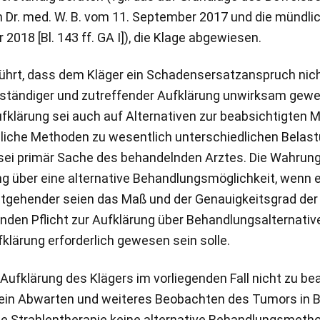
 Dr. med. W. B. vom 11. September 2017 und die mündli
018 [Bl. 143 ff. GA I]), die Klage abgewiesen.
hrt, dass dem Kläger ein Schadensersatzanspruch nicht
ollständiger und zutreffender Aufklärung unwirksam gew
 Aufklärung sei auch auf Alternativen zur beabsichtigt
bliche Methoden zu wesentlich unterschiedlichen Belas
sei primär Sache des behandelnden Arztes. Die Wahru
ng über eine alternative Behandlungsmöglichkeit, wenn 
weitgehender seien das Maß und der Genauigkeitsgrad der 
den Pflicht zur Aufklärung über Behandlungsalternativ
lärung erforderlich gewesen sein solle.
ufklärung des Klägers im vorliegenden Fall nicht zu bea
ion ein Abwarten und weiteres Beobachten des Tumors i
ie Strahlentherapie keine alternative Behandlungsmetho