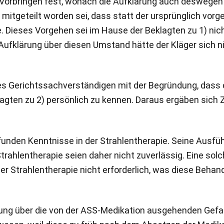
n Vorbringen fest, wonach die Aufklärung auch deswegen
4) mitgeteilt worden sei, dass statt der ursprünglich v
 Dieses Vorgehen sei im Hause der Beklagten zu 1) nic
Aufklärung über diesen Umstand hätte der Kläger sich ni
es Gerichtssachverständigen mit der Begründung, dass d
lagten zu 2) persönlich zu kennen. Daraus ergäben sic
funden Kenntnisse in der Strahlentherapie. Seine Ausfü
trahlentherapie seien daher nicht zuverlässig. Eine so
r Strahlentherapie nicht erforderlich, was diese Behand
ärung über die von der ASS-Medikation ausgehenden Gefa