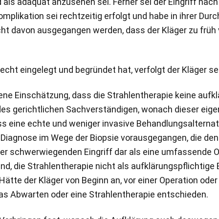
ls adäquat anzusehen sei. Ferner sei der Eingriff nach
mplikation sei rechtzeitig erfolgt und habe in ihrer Dur
cht davon ausgegangen werden, dass der Kläger zu früh vo
recht eingelegt und begründet hat, verfolgt der Kläger sei
ene Einschätzung, dass die Strahlentherapie keine aufk
n des gerichtlichen Sachverständigen, wonach dieser ei
ass eine echte und weniger invasive Behandlungsalterna
 Diagnose im Wege der Biopsie vorausgegangen, die den
iger schwerwiegenden Eingriff dar als eine umfassende 
nd, die Strahlentherapie nicht als aufklärungspflichtig
tte der Kläger von Beginn an, vor einer Operation oder
das Abwarten oder eine Strahlentherapie entschieden.