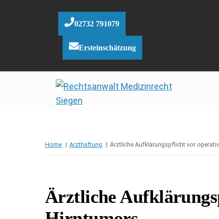
Skip
to
02732 791079
content
Ersteinschätzung
Home
Arzthaftung
Ärztliche Aufklärungspflicht vor operat
Ärztliche Aufklärungs
Hirntumors